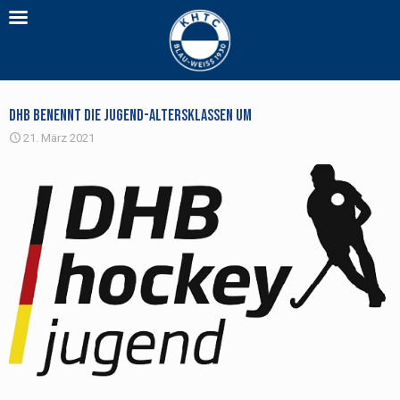
DHB benennt die Jugend-Altersklassen um
21. März 2021