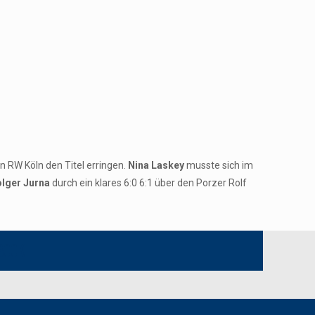
n RW Köln den Titel erringen.
Nina Laskey
musste sich im
lger Jurna
durch ein klares 6:0 6:1 über den Porzer Rolf
book