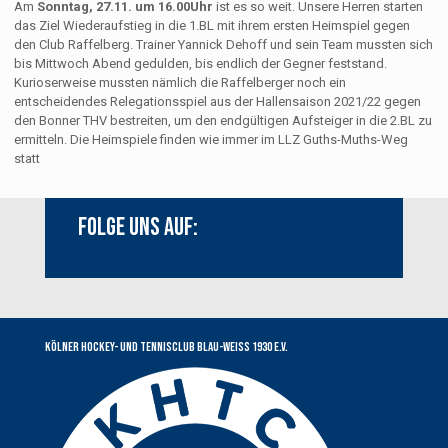
Am
Sonntag, 27.11. um 16.00Uhr
ist es so weit. Unsere Herren starten
das Ziel Wiederaufstieg in die 1.BL mit ihrem ersten Heimspiel gegen
den Club Raffelberg. Trainer Yannick Dehoff und sein Team mussten sich
bis Mittwoch Abend gedulden, bis endlich der Gegner feststand.
Kurioserweise mussten nämlich die Raffelberger noch ein
entscheidendes Relegationsspiel aus der Hallensaison 2021/22 gegen
den Bonner THV bestreiten, um den endgültigen Aufsteiger in die 2.BL zu
ermitteln. Die Heimspiele finden wie immer im LLZ Guths-Muths-Weg
statt
Folge uns auf:
Youtube
Instagram
Facebook
Kölner Hockey- und Tennisclub Blau-Weiss 1930 e.V.