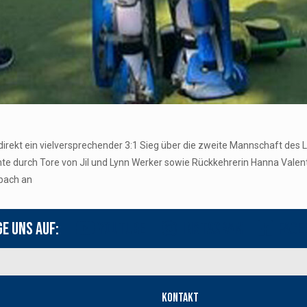
irekt ein vielversprechender 3:1 Sieg über die zweite Mannschaft des 
e durch Tore von Jil und Lynn Werker sowie Rückkehrerin Hanna Valenti
dbach an
ge uns auf:
Youtube
Instagram
Face
Kontakt