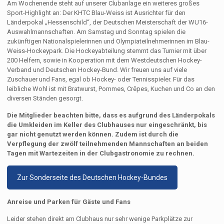
Am Wochenende steht auf unserer Clubanlage ein weiteres großes
Sport-Highlight an: Der KHTC Blau-Weiss ist Ausrichter für den
Länderpokal „Hessenschild“, der Deutschen Meisterschaft der WU16-
Auswahlmannschaften. Am Samstag und Sonntag spielen die
zukünftigen Nationalspielerinnen und Olympiateilnehmerinnen im Blau-
Weiss-Hockeypark. Die Hockeyabteilung stemmt das Turnier mit über
200 Helfern, sowie in Kooperation mit dem Westdeutschen Hockey-
Verband und Deutschen Hockey-Bund. Wir freuen uns auf viele
Zuschauer und Fans, egal ob Hockey- oder Tennisspieler. Für das
leibliche Wohl ist mit Bratwurst, Pommes, Crêpes, Kuchen und Co an den
diversen Ständen gesorgt.
Die Mitglieder beachten bitte, dass es aufgrund des Länderpokals
die Umkleiden im Keller des Clubhauses nur eingeschränkt, bis
gar nicht genutzt werden können. Zudem ist durch die
Verpflegung der zwölf teilnehmenden Mannschaften an beiden
Tagen mit Wartezeiten in der Clubgastronomie zu rechnen.
Zur Sonderseite des Deutschen Hockey-Bundes
Anreise und Parken für Gäste und Fans
Leider stehen direkt am Clubhaus nur sehr wenige Parkplätze zur