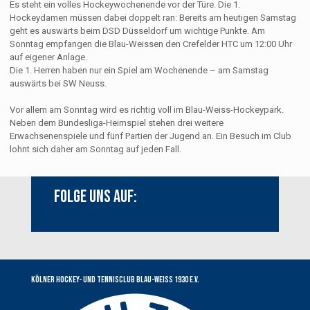
Es steht ein volles Hockeywochenende vor der Türe. Die 1.
Hockeydamen müssen dabei doppelt ran: Bereits am heutigen Samstag
geht es auswärts beim DSD Düsseldorf um wichtige Punkte. Am
Sonntag empfangen die Blau-Weissen den Crefelder HTC um 12:00 Uhr
auf eigener Anlage.
Die 1. Herren haben nur ein Spiel am Wochenende – am Samstag
auswärts bei SW Neuss.
Vor allem am Sonntag wird es richtig voll im Blau-Weiss-Hockeypark.
Neben dem Bundesliga-Heimspiel stehen drei weitere
Erwachsenenspiele und fünf Partien der Jugend an. Ein Besuch im Club
lohnt sich daher am Sonntag auf jeden Fall.
Folge uns auf:
Youtube
Instagram
Facebook
Kölner Hockey- und Tennisclub Blau-Weiss 1930 e.V.