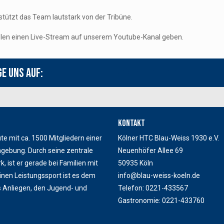
stützt das Team lautstark von der Tribüne.
Spielen einen Live-Stream auf unserem Youtube-Kanal geben.
ge uns auf:
Youtube
Instagram
Face
Kontakt
te mit ca. 1500 Mitgliedern einer
Kölner HTC Blau-Weiss 1930 e.V.
mgebung. Durch seine zentrale
Neuenhöfer Allee 69
, ist er gerade bei Familien mit
50935 Köln
inen Leistungssport ist es dem
info@blau-weiss-koeln.de
 Anliegen, den Jugend- und
Telefon: 0221-433567
Gastronomie: 0221-433760