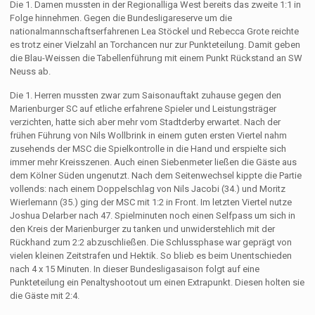
Die 1. Damen mussten in der Regionalliga West bereits das zweite 1:1 in
Folge hinnehmen. Gegen die Bundesligareserve um die
nationalmannschaftserfahrenen Lea Stöckel und Rebecca Grote reichte
es trotz einer Vielzahl an Torchancen nur zur Punkteteilung. Damit geben
die Blau-Weissen die Tabellenführung mit einem Punkt Rückstand an SW
Neuss ab.
Die 1. Herren mussten zwar zum Saisonauftakt zuhause gegen den
Marienburger SC auf etliche erfahrene Spieler und Leistungsträger
verzichten, hatte sich aber mehr vom Stadtderby erwartet. Nach der
frühen Führung von Nils Wollbrink in einem guten ersten Viertel nahm
zusehends der MSC die Spielkontrolle in die Hand und erspielte sich
immer mehr Kreisszenen. Auch einen Siebenmeter ließen die Gäste aus
dem Kölner Süden ungenutzt. Nach dem Seitenwechsel kippte die Partie
vollends: nach einem Doppelschlag von Nils Jacobi (34.) und Moritz
Wierlemann (35.) ging der MSC mit 1:2 in Front. Im letzten Viertel nutze
Joshua Delarber nach 47. Spielminuten noch einen Selfpass um sich in
den Kreis der Marienburger zu tanken und unwiderstehlich mit der
Rückhand zum 2:2 abzuschließen. Die Schlussphase war geprägt von
vielen kleinen Zeitstrafen und Hektik. So blieb es beim Unentschieden
nach 4 x 15 Minuten. In dieser Bundesligasaison folgt auf eine
Punkteteilung ein Penaltyshootout um einen Extrapunkt. Diesen holten sie
die Gäste mit 2:4.