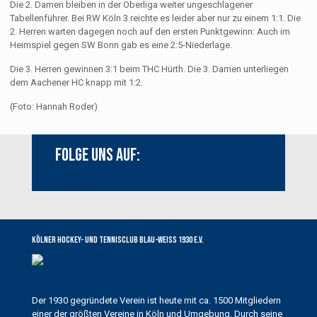
Die 2. Damen bleiben in der Oberliga weiter ungeschlagener
Tabellenführer. Bei RW Köln 3 reichte es leider aber nur zu einem 1:1. Die
2. Herren warten dagegen noch auf den ersten Punktgewinn: Auch im
Heimspiel gegen SW Bonn gab es eine 2:5-Niederlage.
Die 3. Herren gewinnen 3:1 beim THC Hürth. Die 3. Damen unterliegen
dem Aachener HC knapp mit 1:2.
(Foto: Hannah Roder)
Folge uns auf:
Youtube
Instagram
Facebook
Kölner Hockey- und Tennisclub Blau-Weiss 1930 e.V.
Der 1930 gegründete Verein ist heute mit ca. 1500 Mitgliedern
einer der größten Vereine in Köln und Umgebung. Durch seine