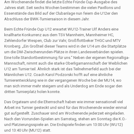
Am Wochenende findet die letzte Echte Fründe Cup-Ausgabe des
Jahres statt. Seit sechs Wochen bestimmen die vielen Pavillons und
Essenstände das Bild auf der Clubanlage nun feiern die U12er den
Abschluss der BWK-Turniersaison in diesem Jahr.
Beim Echte Fründe Cup U12 erwartet WU12-Trainer Ulf Anders eine
knallharte Konkurrenz aus dem TSV Mannheim, Mannheimer HC,
Zehlendorfer Wespen, Club zur Vahr, Großflottbeker THGC und MTV
Kronberg. „Ein Großteil dieser Teams wird in der U14 um die Startplätze
um die DM-Zwischenrunden-Plätze in ihren Landesverbänden spielen.
Eine tolle Standortbestimmung für uns.“ Neben der eigenen Regionalliga-
Mannschaft, nimmt auch die starke Oberligamannschaft der Weiblichen
U12 am Turnier teil. Ähnlich stark ist das Teilnehmerfeld auch bei der
Männlichen U12. Coach Karol Podzorski hofft auf eine ähnliche
Turnierentwicklung wie in der vergangenen Woche bei der MU14, wo
man sich immer mehr steigern und als Underdog am Ende sogar den
dritten Turnierplatz holen konnte.
Das Orgateam und die Elternschaft haben wie immer sensationell viel
Arbeit ins Turnier gesteckt und sind für das Wochenende wieder einmal
gut aufgestellt. Zuschauer sind am Wochenende jederzeit eingeladen.
Nach den Vorrunden-Spielen am Samstag, stehen am Sonntag die K.O.-
und Platzierungsspiele an. Die Endspiele finden um 13:00 Uhr (WU12)
und 13:40 Uhr (MU12) statt.