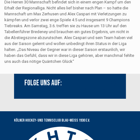
Die Herren 30 Mannschaft befindet sich in einem engen Kampf um den
Erhalt der Regionalliga. Nicht alles lief bisher nach Plan – so hatte die
Mannschaft um Max Zerhusen und Alex Caspari mit Verletzungen zu
kämpfen und verlor zwei enge Spiele 4:5 und insgesamt 9 Champions
Tiebreaks. Am Samstag, 3.6. treffen sie zu Hause um 13 Uhr auf den
Tabellenführer Bredeney und brauchen ein gutes Ergebnis, um nicht in
die Abstiegszone abzurutschen. Alex Caspari und sein Team haben viel
aus der Saison gelernt und wollen unbedingt ihren Status in der Liga
halten. „Das Niveau der Gegner war in dieser Saison erstaunlich, wir
haben das Gefühl, dass wir in diese Liga gehören, aber manchmal fehlte
uns auch das nötige Quäntchen Glück“
Folge uns auf:
Youtube
Instagram
Facebook
Kölner Hockey- und Tennisclub Blau-Weiss 1930 e.V.