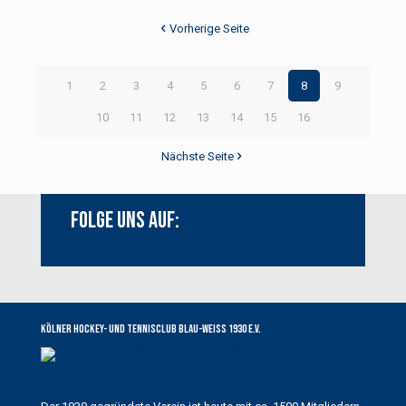
Vorherige Seite
1
2
3
4
5
6
7
8
9
10
11
12
13
14
15
16
Nächste Seite
Folge uns auf:
Youtube
Instagram
Facebook
Kölner Hockey- und Tennisclub Blau-Weiss 1930 e.V.