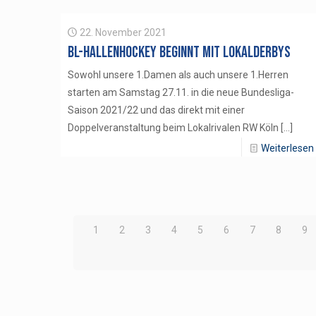
22. November 2021
BL-Hallenhockey beginnt mit Lokalderbys
Sowohl unsere 1.Damen als auch unsere 1.Herren
starten am Samstag 27.11. in die neue Bundesliga-
Saison 2021/22 und das direkt mit einer
Doppelveranstaltung beim Lokalrivalen RW Köln
[…]
Weiterlesen
1
2
3
4
5
6
7
8
9