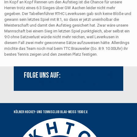
Im Kopf an Kopf Rennen um den Aufstieg ist die Chance für unsere
Herren trotz eines 6:3 Sieges über GW Aachen leider nicht mehr
gegeben. Der Tabellenführer RTHC Leverkusen gab sich keine Blöße und
gewann sein letztes Spiel mit 8:1, so dass er jetzt uneinholbar die
Meisterschaft und damit den Aufstieg gesichert hat. Zwar wäre unsere
Mannschaft bei einem Sieg im letzten Spiel punktgleich, aber selbst ein
9:0 ohne Satzverlust würde nicht mehr reichen, weil Leverkusen in
diesem Fall zwei mehr gewonnene Sätze aufzuweisen hätte. Allerdings
möchte das Team noch mal beim TTC Brauweiler (So. 8.9. 10.00Uhr) ihr
bestes Tennis zeigen und den zweiten Platz festigen.
Folge uns auf:
Youtube
Instagram
Facebook
Kölner Hockey- und Tennisclub Blau-Weiss 1930 e.V.