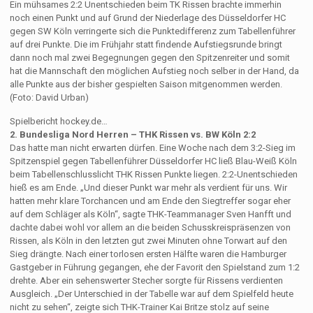
Ein mühsames 2:2 Unentschieden beim TK Rissen brachte immerhin
noch einen Punkt und auf Grund der Niederlage des Düsseldorfer HC
gegen SW Köln verringerte sich die Punktedifferenz zum Tabellenführer
auf drei Punkte. Die im Frühjahr statt findende Aufstiegsrunde bringt
dann noch mal zwei Begegnungen gegen den Spitzenreiter und somit
hat die Mannschaft den möglichen Aufstieg noch selber in der Hand, da
alle Punkte aus der bisher gespielten Saison mitgenommen werden.
(Foto: David Urban)
Spielbericht hockey.de…
2. Bundesliga Nord Herren – THK Rissen vs. BW Köln 2:2
Das hatte man nicht erwarten dürfen. Eine Woche nach dem 3:2-Sieg im
Spitzenspiel gegen Tabellenführer Düsseldorfer HC ließ Blau-Weiß Köln
beim Tabellenschlusslicht THK Rissen Punkte liegen. 2:2-Unentschieden
hieß es am Ende. „Und dieser Punkt war mehr als verdient für uns. Wir
hatten mehr klare Torchancen und am Ende den Siegtreffer sogar eher
auf dem Schläger als Köln“, sagte THK-Teammanager Sven Hanfft und
dachte dabei wohl vor allem an die beiden Schusskreispräsenzen von
Rissen, als Köln in den letzten gut zwei Minuten ohne Torwart auf den
Sieg drängte. Nach einer torlosen ersten Hälfte waren die Hamburger
Gastgeber in Führung gegangen, ehe der Favorit den Spielstand zum 1:2
drehte. Aber ein sehenswerter Stecher sorgte für Rissens verdienten
Ausgleich. „Der Unterschied in der Tabelle war auf dem Spielfeld heute
nicht zu sehen“, zeigte sich THK-Trainer Kai Britze stolz auf seine