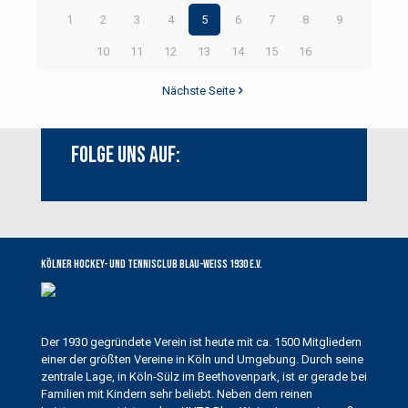
1
2
3
4
5
6
7
8
9
10
11
12
13
14
15
16
Nächste Seite
Folge uns auf:
Youtube
Instagram
Facebook
Kölner Hockey- und Tennisclub Blau-Weiss 1930 e.V.
Der 1930 gegründete Verein ist heute mit ca. 1500 Mitgliedern
einer der größten Vereine in Köln und Umgebung. Durch seine
zentrale Lage, in Köln-Sülz im Beethovenpark, ist er gerade bei
Familien mit Kindern sehr beliebt. Neben dem reinen