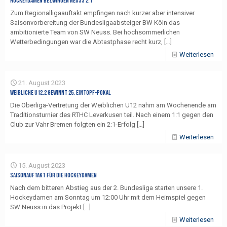
Hockeydamen bezwingen Neuss 2:1
Zum Regionalligaauftakt empfingen nach kurzer aber intensiver
Saisonvorbereitung der Bundesligaabsteiger BW Köln das
ambitionierte Team von SW Neuss. Bei hochsommerlichen
Wetterbedingungen war die Abtastphase recht kurz,
[…]
Weiterlesen
21. August 2023
Weibliche U12.2 gewinnt 25. Eintopf-Pokal
Die Oberliga-Vertretung der Weiblichen U12 nahm am Wochenende am
Traditionsturnier des RTHC Leverkusen teil. Nach einem 1:1 gegen den
Club zur Vahr Bremen folgten ein 2:1-Erfolg
[…]
Weiterlesen
15. August 2023
Saisonauftakt für die Hockeydamen
Nach dem bitteren Abstieg aus der 2. Bundesliga starten unsere 1.
Hockeydamen am Sonntag um 12:00 Uhr mit dem Heimspiel gegen
SW Neuss in das Projekt
[…]
Weiterlesen